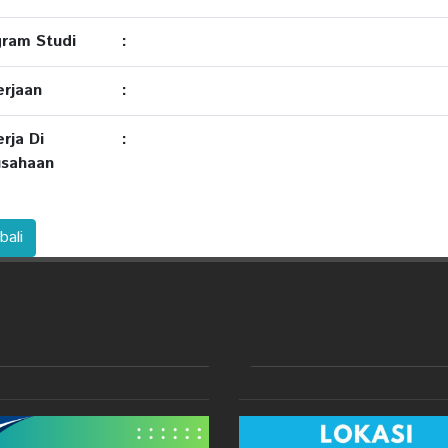
ram Studi
:
rjaan
:
rja Di
:
usahaan
ali