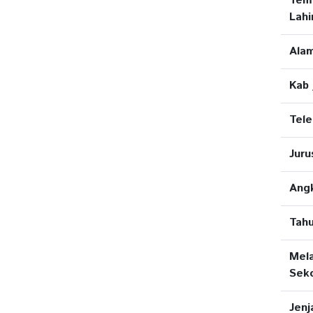
Tem
Lahi
Ala
Kab 
Tel
Juru
Ang
Tahu
Mela
Seko
Jenj