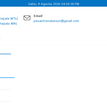
Sabtu, 8 Agustus 2026 04:26:39 PM
Email
Kepala MTs)
pesantrenalansor@gmail.com
Kepala MA)
k