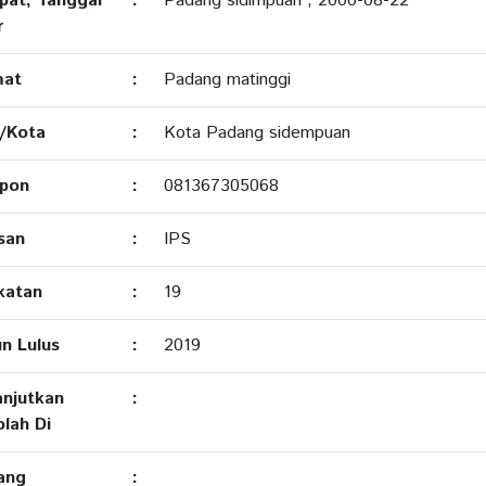
pat, Tanggal
:
Padang sidimpuan , 2000-08-22
r
mat
:
Padang matinggi
/Kota
:
Kota Padang sidempuan
epon
:
081367305068
san
:
IPS
katan
:
19
n Lulus
:
2019
njutkan
:
lah Di
ang
: