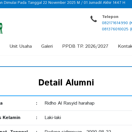
n Dimulai Pada Tanggal 22 November 2025 M / 01 Jumadil Akhir 1447 H
Telepon
082171614990 (
081376010025 (
Unit Usaha
Galeri
PPDB TP. 2026/2027
Konta
Detail Alumni
a
:
Ridho Al Rasyid harahap
s Kelamin
:
Laki-laki